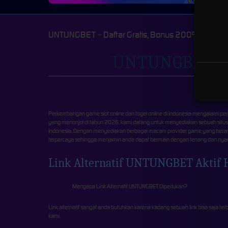
UNTUNGBET – Daftar Gratis, Bonus 200% & Lang
UNTUNGBET – D
Perkembangan game slot online dan togel online di Indonesia mengalami pe
yang menonjol di tahun 2026, kami datang untuk menyediakan sebuah situ
Indonesia. Dengan menyediakan berbagai macam provider game yang bera
terpercaya sehingga menjamin anda dapat bermain dengan tenang dan nyaman
Link Alternatif UNTUNGBET Aktif H
Mengapa Link Alternatif UNTUNGBET Diperlukan?
Link alternatif sangat anda butuhkan karena kadang sebuah link bisa saja t
kami.