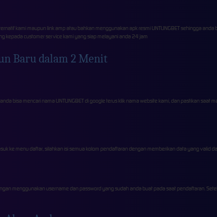
ink alternatif kami maupun link amp atau bahkan menggunakan apk resmi UNTUNGBET sehingga and
ng kepada customer service kami yang siap melayani anda 24 jam
un Baru dalam 2 Menit
nda bisa mencari nama UNTUNGBET di google terus klik nama website kami, dan pastikan saat m
masuk ke menu daftar, silahkan isi semua kolom pendaftaran dengan memberikan data yang valid 
dengan menggunakan username dan password yang sudah anda buat pada saat pendaftaran. Setela