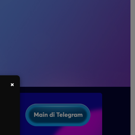
Pindai kode
untuk Und
Android A
×