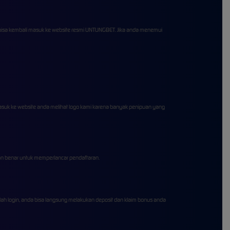
a bisa kembali masuk ke website resmi UNTUNGBET. Jika anda menemui
asuk ke website anda melihat logo kami karena banyak penipuan yang
dan benar untuk memperlancar pendaftaran.
h login, anda bisa langsung melakukan deposit dan klaim bonus anda