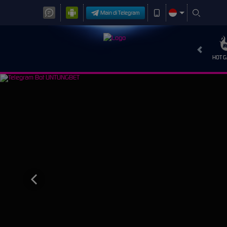
Main di Telegram
HOT 