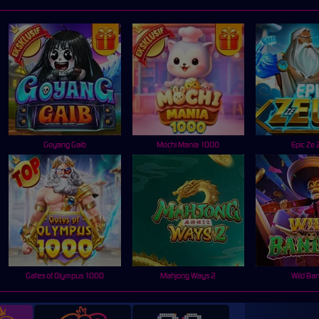
Goyang Gaib
Mochi Mania 1000
Epic Ze 
Gates of Olympus 1000
Mahjong Ways 2
Wild Ban