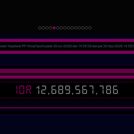
dwal: PP Virtual Sports pada 30-Jun-2026 dari 14.59.59 sampai 30-Sep-2026 14.59.59. Selama w
IDR
12,689,567,786