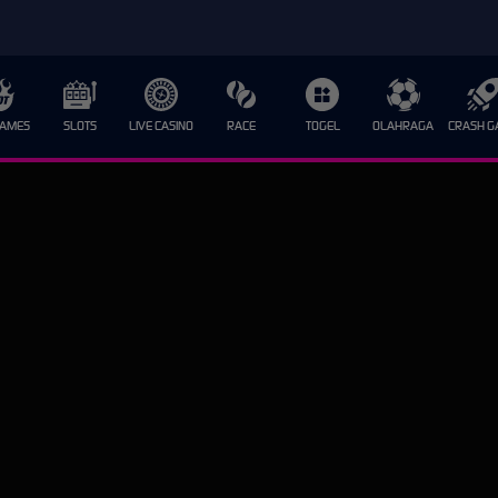
GAMES
SLOTS
LIVE CASINO
RACE
TOGEL
OLAHRAGA
CRASH 