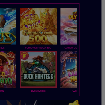
Zeus
FORTUNE GARUDA 500
Gates of Olympus Roulette
dito
Duck Hunters
Lucky Neko