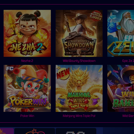
Nezha 2
Wild Bounty Showdown
Epic Ze 
Poker Win
Mahjong Wins Triple Pot
Wild Ban