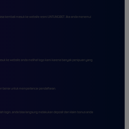
a bisa kembali masuk ke website resmi UNTUNGBET. Jika anda menemui
asuk ke website anda melihat logo kami karena banyak penipuan yang
dan benar untuk memperlancar pendaftaran.
h login, anda bisa langsung melakukan deposit dan klaim bonus anda