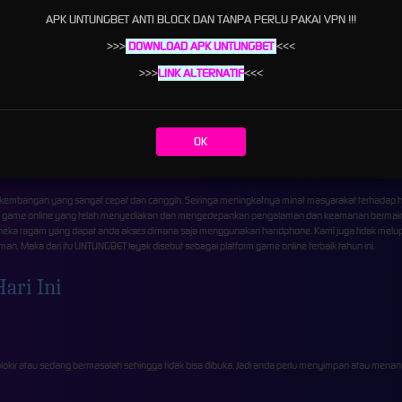
APK UNTUNGBET ANTI BLOCK DAN TANPA PERLU PAKAI VPN !!!
>>>
DOWNLOAD APK UNTUNGBET
<<<
sung Main
>>>
LINK ALTERNATIF
<<<
aftar Gratis, Bonus 200% & 
OK
rkembangan yang sangat cepat dan canggih. Seiringa meningkatnya minat masyarakat terhadap hi
s game online yang telah menyediakan dan mengedepankan pengalaman dan keamanan bermain bag
neka ragam yang dapat anda akses dimana saja menggunakan handphone. Kami juga tidak mel
. Maka dari itu UNTUNGBET layak disebut sebagai platform game online terbaik tahun ini.
ari Ini
erblokir atau sedang bermasalah sehingga tidak bisa dibuka. Jadi anda perlu menyimpan atau mena