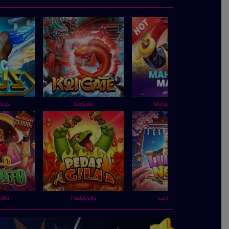
Zeus
Koi Gate
Mahjong Magic
dito
Pedas Gila
Lucky Neko