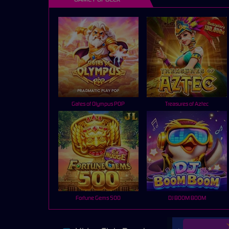
Gates of Olympus POP
Treasures of Aztec
Fortune Gems 500
DJ BOOM BOOM