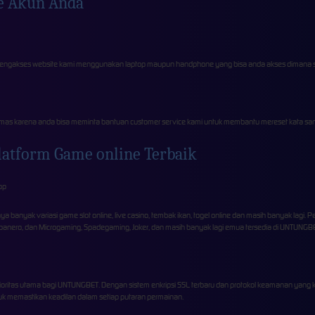
e Akun Anda
 mengakses website kami menggunakan laptop maupun handphone yang bisa anda akses dimana s
 cemas karena anda bisa meminta bantuan customer service kami untuk membantu mereset kata san
atform Game online Terbaik
Top
anyak variasi game slot online, live casino, tembak ikan, togel online dan masih banyak lagi. P
Habanero, dan Microgaming, Spadegaming, Joker, dan masih banyak lagi emua tersedia di UNTUNGBE
tas utama bagi UNTUNGBET. Dengan sistem enkripsi SSL terbaru dan protokol keamanan yang ketat
uk memastikan keadilan dalam setiap putaran permainan.