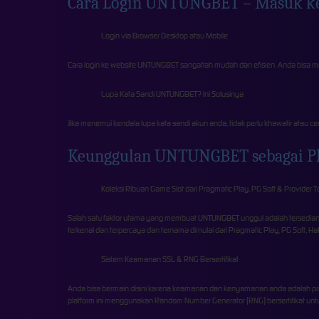
Cara Login UNTUNGBET – Masuk k
Login via Browser Desktop atau Mobile
Cara login ke website UNTUNGBET sangatlah mudah dan efisien. Anda bisa
Lupa Kata Sandi UNTUNGBET? Ini Solusinya
Jika menemui kendala lupa kata sandi akun anda, tidak perlu khawatir atau
Keunggulan UNTUNGBET sebagai Pl
Koleksi Ribuan Game Slot dari Pragmatic Play, PG Soft & Provider 
Salah satu faktor utama yang membuat UNTUNGBET unggul adalah tersedianya b
terkenal dan terpercaya dan ternama dimulai dari Pragmatic Play, PG Soft, 
Sistem Keamanan SSL & RNG Bersertifikat
Anda bisa bermain disini karena keamanan dan kenyamanan anda adalah priori
platform ini menggunakan Random Number Generator (RNG) bersertifikat unt