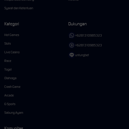
Syarat dan Ketentuan
Kategori
Dukungan
Hot Games
+6281310985323
Slots
+6281310985323
Live Casino
untungbet
Race
Togel
Olahraga
Crash Game
Arcade
E-Sports
Sabung Ayam
Komunitas