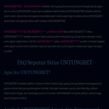
UNTUNGBET88 – Versi Slot Resmi
Adalah situs yang terhubung secara langsung dengan
server situs UNTUNGBET, dan kami pastikan bahwa situs UNTUNGBET88 adalah partner
resmi kami. Jika anda mengalami kendala saat melakukan login melalui situs UNTUNGBET,
anda bisa mengakses alternatif melalui UNTUNGBET88.
UNTUNGBET777 & UNTUNGBET77 – Link Mirror Aktif
Situs UNTUNGBET77 atau
UNTUNGBET777 adalah partner resmi yang sudah bergabung cukup lama dengan situs
untungbet sejak tahun 2019.
UNTUNGBET77
atau
UNTUNGBET777
sudah menjadi bagian
untungbet untuk memudahkan seluruh pemain situs untungbet melakukan login dengan
mudah..
FAQ Seputar Situs UNTUNGBET
Apa itu UNTUNGBET?
UNTUNGBET adalah platform game online terpercaya yang menyediakan berbagai jenis
game online dari penyedia game terbaik. Dengan tampilan yang user-friendly, sistem
keamanan tinggi, dan berbagai promo menarik, UNTUNGBET menjadi pilihan utama bagi
pecinta game online.