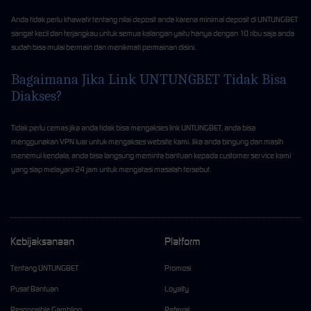
Anda tidak perlu khawatir tentang nilai deposit anda karena minimal deposit di UNTUNGBET
sangat kecil dan terjangkau untuk semua kalangan yaitu hanya dengan 10 ribu saja anda
sudah bisa mulai bermain dan menikmati permainan disini.
Bagaimana Jika Link UNTUNGBET Tidak Bisa
Diakses?
Tidak perlu cemas jika anda tidak bisa mengakses link UNTUNGBET, anda bisa
menggunakan VPN luar untuk mengakses website kami. Jika anda bingung dan masih
menemui kendala, anda bisa langsung meminta bantuan kepada customer service kami
yang siap melayani 24 jam untuk mengatasi masalah tersebut.
Kebijaksanaan
Platform
Tentang UNTUNGBET
Promosi
Pusat Bantuan
Loyalty
Responsible Gambling
Referral