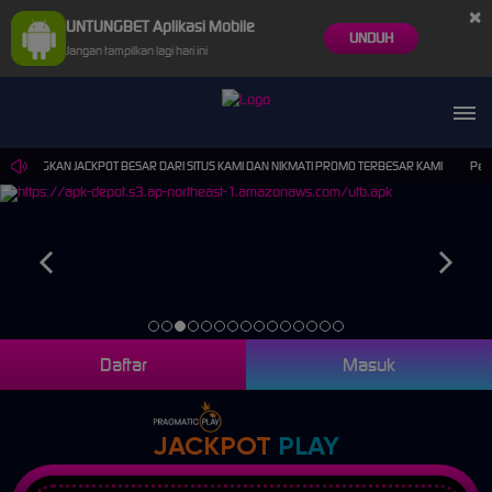
×
UNTUNGBET Aplikasi Mobile
UNDUH
Jangan tampilkan lagi hari ini
MENANGKAN JACKPOT BESAR DARI SITUS KAMI DAN NIKMATI PROMO TERBESAR KAMI
Pemelih
Daftar
Masuk
JACKPOT
PLAY