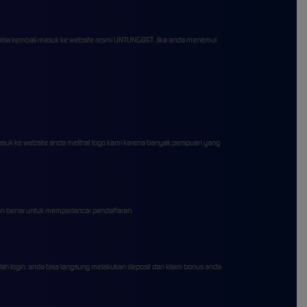
a bisa kembali masuk ke website resmi UNTUNGBET. Jika anda menemui
asuk ke website anda melihat logo kami karena banyak penipuan yang
dan benar untuk memperlancar pendaftaran.
h login, anda bisa langsung melakukan deposit dan klaim bonus anda