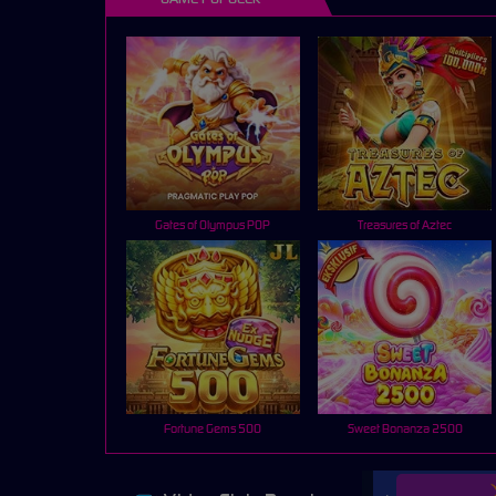
Gates of Olympus POP
Treasures of Aztec
Fortune Gems 500
Sweet Bonanza 2500