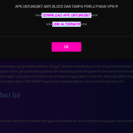
APK UNTUNGBET ANTI BLOCK DAN TANPA PERLU PAKAI VPN !!!
>>>
DOWNLOAD APK UNTUNGBET
<<<
sung Main
>>>
LINK ALTERNATIF
<<<
aftar Gratis, Bonus 200% & 
OK
rkembangan yang sangat cepat dan canggih. Seiringa meningkatnya minat masyarakat terhadap hi
s game online yang telah menyediakan dan mengedepankan pengalaman dan keamanan bermain bag
neka ragam yang dapat anda akses dimana saja menggunakan handphone. Kami juga tidak mel
. Maka dari itu UNTUNGBET layak disebut sebagai platform game online terbaik tahun ini.
ari Ini
erblokir atau sedang bermasalah sehingga tidak bisa dibuka. Jadi anda perlu menyimpan atau mena