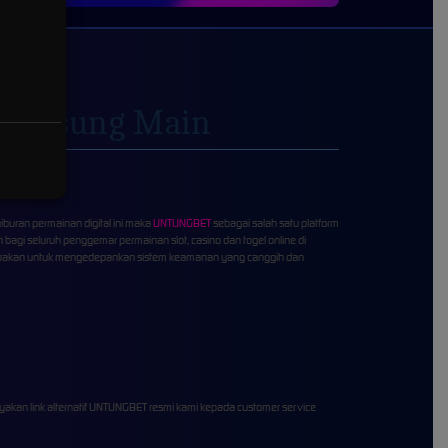
Langsung Main
buran permainan digital ini maka
UNTUNGBET
sebagai salah satu platform
i seluruh penggemar permainan slot, casino dan togel online di
upakan untuk mengedepankan sistem keamanan yang canggih dan
nyakan link alternatif UNTUNGBET resmi kami kepada customer service