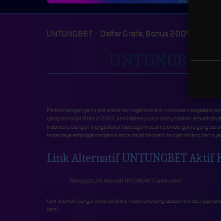
UNTUNGBET – Daftar Gratis, Bonus 200% & Lang
UNTUNGBET – D
Perkembangan game slot online dan togel online di Indonesia mengalami pe
yang menonjol di tahun 2026, kami datang untuk menyediakan sebuah situ
Indonesia. Dengan menyediakan berbagai macam provider game yang bera
terpercaya sehingga menjamin anda dapat bermain dengan tenang dan nyaman
Link Alternatif UNTUNGBET Aktif H
Mengapa Link Alternatif UNTUNGBET Diperlukan?
Link alternatif sangat anda butuhkan karena kadang sebuah link bisa saja t
kami.