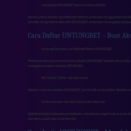
Cara Akses UNTUNGBET Jika Link Utama Diblokir
Jika link utama terblokir dan tidak bisa diakses, anda bisa menggunakan l
kendala mengenai link alternatif UNTUNGBET, anda bisa menanyakan langsu
Cara Daftar UNTUNGBET – Buat Ak
Kunjungi Situs atau Link Alternatif Resmi UNTUNGBET
Pertama anda harus membuka link website UNTUNGBET terlebih dahulu atau a
mengatasnamakan website UNTUNGBET.
Klik Tombol "Daftar" dan Isi Formulir
Setelah masuk ke website UNTUNGBET, cari dan klik tombol daftar. Setelah 
Konfirmasi Akun dan Klaim Bonus New Member
Setelah berhasil melakukan pendaftaran, coba lakukan login ke akun anda 
dan kamu sudah siap untuk bermain.