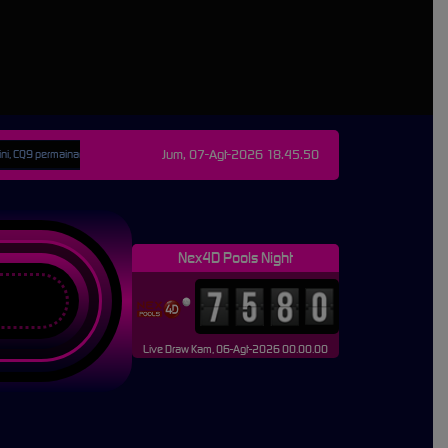
Jum, 07-Agt-2026 18.45.50
ermainan tidak akan tersedia. Kami memohon maaf atas ketidaknyamanan yang mungkin ditimbul
Nex4D Pools Night
Live Draw Kam, 06-Agt-2026 00.00.00