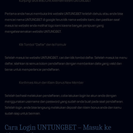
Kunjungi Situs atau Link Alternatif Resmi UNTUNGBET
Pertama anda harus membuka link website UNTUNGBET terlebih dahulu atau anda bisa
mencari nama UNTUNGBET di google terus klik nama website kami, dan pastikan saat
masuk ke website anda melihat logo kami karena banyak penipuan yang
mengatasnamakan website UNTUNGBET.
Klik Tombol "Daftar" dan Isi Formulir
Setelah masuk ke website UNTUNGBET, cari dan klik tombol daftar. Setelah masuk ke menu
daftar, silahkan isi semua kolom pendaftaran dengan memberikan data yang valid dan
benar untuk memperlancar pendaftaran.
Konfirmasi Akun dan Klaim Bonus New Member
Setelah berhasil melakukan pendaftaran, coba lakukan login ke akun anda dengan
menggunakan username dan password yang sudah anda buat pada saat pendaftaran.
Setelah login, anda bisa langsung melakukan deposit dan klaim bonus anda dan kamu
sudah siap untuk bermain.
Cara Login UNTUNGBET – Masuk ke