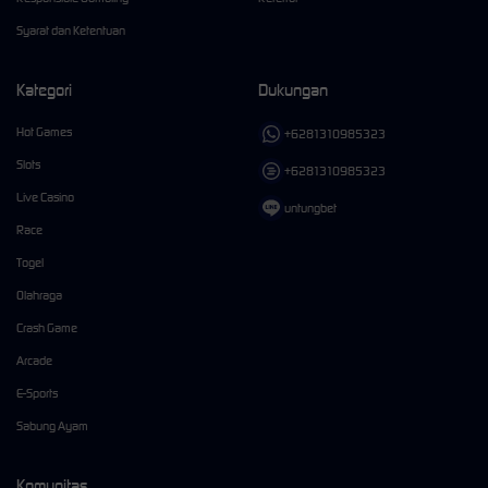
Syarat dan Ketentuan
Kategori
Dukungan
Hot Games
+6281310985323
Slots
+6281310985323
Live Casino
untungbet
Race
Togel
Olahraga
Crash Game
Arcade
E-Sports
Sabung Ayam
Komunitas