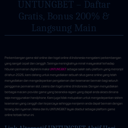
UNTUNGBET – Daftar
Gratis, Bonus 200% &
Langsung Main
Perkembangan game slot online dan togel online di Indonesia mengalami perkembangan
yang sangat cepat dan canggih. Seiringa meningkatnya minat masyarakat terhadap
hiburan permainan digital ini maka
UNTUNGBET
sebagai salah satu platform yang menonjol
di tahun 2026, kami datang untuk menyediakan sebuah situs game online yang telah
menyediakan dan mengedepankan pengalaman dan keamanan bermain bagi seluruh
penggemar permainan slot, casino dan togel online di Indonesia. Dengan menyediakan
berbagai macam provider game yang beraneka ragam yang dapat anda akses dimana
saja menggunakan handphone. Kami juga tidak melupakan untuk mengedepankan sistem
keamanan yang canggih dan terpercaya sehingga menjamin anda dapat bermain dengan
tenang dan nyaman. Maka dari itu UNTUNGBET layak disebut sebagai platform game
online terbaik tahun ini.