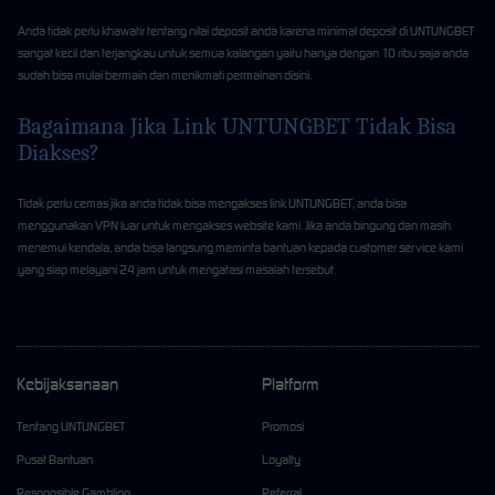
Anda tidak perlu khawatir tentang nilai deposit anda karena minimal deposit di UNTUNGBET
sangat kecil dan terjangkau untuk semua kalangan yaitu hanya dengan 10 ribu saja anda
sudah bisa mulai bermain dan menikmati permainan disini.
Bagaimana Jika Link UNTUNGBET Tidak Bisa
Diakses?
Tidak perlu cemas jika anda tidak bisa mengakses link UNTUNGBET, anda bisa
menggunakan VPN luar untuk mengakses website kami. Jika anda bingung dan masih
menemui kendala, anda bisa langsung meminta bantuan kepada customer service kami
yang siap melayani 24 jam untuk mengatasi masalah tersebut.
Kebijaksanaan
Platform
Tentang UNTUNGBET
Promosi
Pusat Bantuan
Loyalty
Responsible Gambling
Referral