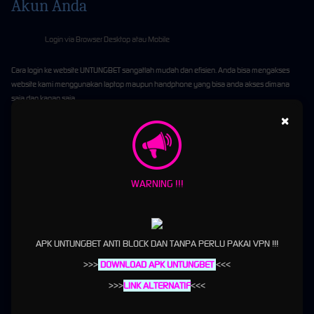
Akun Anda
Login via Browser Desktop atau Mobile
Cara login ke website UNTUNGBET sangatlah mudah dan efisien. Anda bisa mengakses
website kami menggunakan laptop maupun handphone yang bisa anda akses dimana
saja dan kapan saja
×
Lupa Kata Sandi UNTUNGBET? Ini Solusinya
Jika menemui kendala lupa kata sandi akun anda, tidak perlu khawatir atau cemas karena
anda bisa meminta bantuan customer service kami untuk membantu mereset kata sandi
WARNING !!!
akun anda sehingga bisa login kembali ke akun anda.
Keunggulan UNTUNGBET sebagai
Platform Game online Terbaik
APK UNTUNGBET ANTI BLOCK DAN TANPA PERLU PAKAI VPN !!!
>>>
DOWNLOAD APK UNTUNGBET
<<<
Koleksi Ribuan Game Slot dari Pragmatic Play, PG Soft & Provider Top
>>>
LINK ALTERNATIF
<<<
Salah satu faktor utama yang membuat UNTUNGBET unggul adalah tersedianya banyak