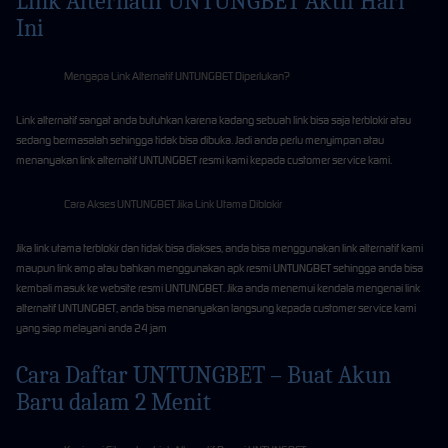
Link Alternatif UNTUNGBET Aktif Hari
Ini
Mengapa Link Alternatif UNTUNGBET Diperlukan?
Link alternatif sangat anda butuhkan karena kadang sebuah link bisa saja terblokir atau
sedang bermasalah sehingga tidak bisa dibuka. Jadi anda perlu menyimpan atau
menanyakan link alternatif UNTUNGBET resmi kami kepada customer service kami.
Cara Akses UNTUNGBET Jika Link Utama Diblokir
Jika link utama terblokir dan tidak bisa diakses, anda bisa menggunakan link alternatif kami
maupun link amp atau bahkan menggunakan apk resmi UNTUNGBET sehingga anda bisa
kembali masuk ke website resmi UNTUNGBET. Jika anda menemui kendala mengenai link
alternatif UNTUNGBET, anda bisa menanyakan langsung kepada customer service kami
yang siap melayani anda 24 jam
Cara Daftar UNTUNGBET – Buat Akun
Baru dalam 2 Menit