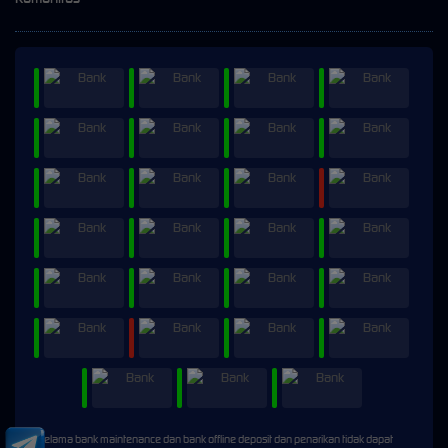
* Selama bank maintenance dan bank offline deposit dan penarikan tidak dapat