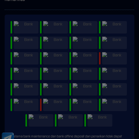
* Selama bank maintenance dan bank offline deposit dan penarikan tidak dapat