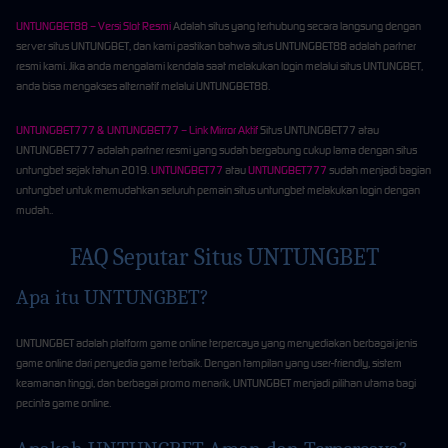
UNTUNGBET88 – Versi Slot Resmi
Adalah situs yang terhubung secara langsung dengan
server situs UNTUNGBET, dan kami pastikan bahwa situs UNTUNGBET88 adalah partner
resmi kami. Jika anda mengalami kendala saat melakukan login melalui situs UNTUNGBET,
anda bisa mengakses alternatif melalui UNTUNGBET88.
UNTUNGBET777 & UNTUNGBET77 – Link Mirror Aktif
Situs UNTUNGBET77 atau
UNTUNGBET777 adalah partner resmi yang sudah bergabung cukup lama dengan situs
untungbet sejak tahun 2019.
UNTUNGBET77
atau
UNTUNGBET777
sudah menjadi bagian
untungbet untuk memudahkan seluruh pemain situs untungbet melakukan login dengan
mudah..
FAQ Seputar Situs UNTUNGBET
Apa itu UNTUNGBET?
UNTUNGBET adalah platform game online terpercaya yang menyediakan berbagai jenis
game online dari penyedia game terbaik. Dengan tampilan yang user-friendly, sistem
keamanan tinggi, dan berbagai promo menarik, UNTUNGBET menjadi pilihan utama bagi
pecinta game online.