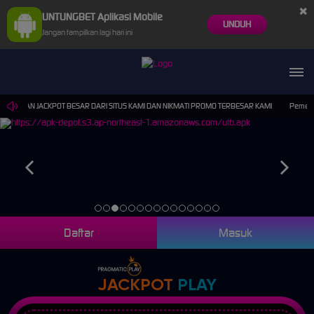
×
UNTUNGBET Aplikasi Mobile
UNDUH
Jangan tampilkan lagi hari ini
ANGKAN JACKPOT BESAR DARI SITUS KAMI DAN NIKMATI PROMO TERBESAR KAMI
Pemelihara
Daftar
Masuk
JACKPOT
PLAY