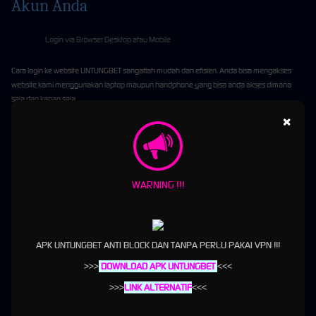
Akun Anda
Login via Browser Desktop atau Mobile
Cara login ke website UNTUNGBET sangatlah mudah dan efisien. Anda bisa mengakses
website kami menggunakan laptop maupun handphone yang bisa anda akses dimana
saja dan kapan saja
×
Lupa Kata Sandi UNTUNGBET? Ini Solusinya
Jika menemui kendala lupa kata sandi akun anda, tidak perlu khawatir atau cemas karena
anda bisa meminta bantuan customer service kami untuk membantu mereset kata sandi
WARNING !!!
akun anda sehingga bisa login kembali ke akun anda.
Keunggulan UNTUNGBET sebagai
Platform Game online Terbaik
APK UNTUNGBET ANTI BLOCK DAN TANPA PERLU PAKAI VPN !!!
>>>
DOWNLOAD APK UNTUNGBET
<<<
Koleksi Ribuan Game Slot dari Pragmatic Play, PG Soft & Provider Top
>>>
LINK ALTERNATIF
<<<
Salah satu faktor utama yang membuat UNTUNGBET unggul adalah tersedianya banyak